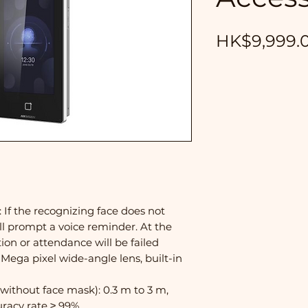
HK$9,999.
 If the recognizing face does not
ll prompt a voice reminder. At the
ion or attendance will be failed
Mega pixel wide-angle lens, built-in
without face mask): 0.3 m to 3 m,
uracy rate ≥ 99%