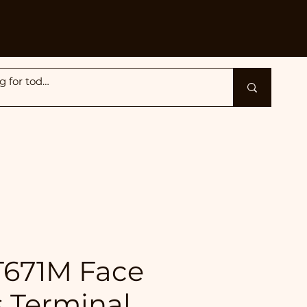
T671M Face
 Terminal