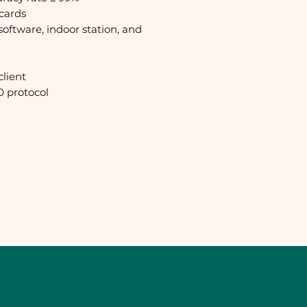
cards
oftware, indoor station, and
client
0 protocol