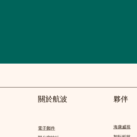
關於航波
夥伴
海康威視
電子郵件
智耘科技