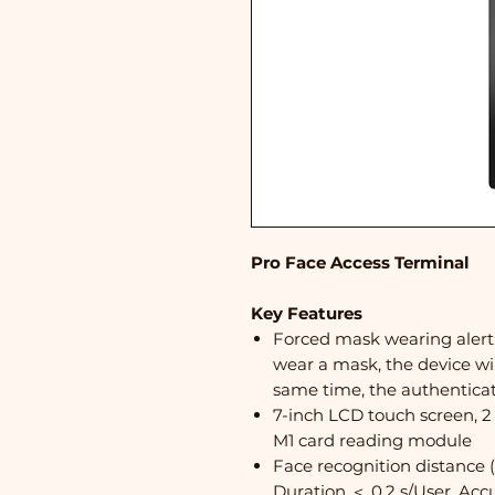
Pro Face Access Terminal
Key Features
Forced mask wearing alert:
wear a mask, the device wi
same time, the authenticat
7-inch LCD touch screen, 2 
M1 card reading module
Face recognition distance (
Duration ＜ 0.2 s/User, Acc