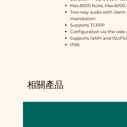
Max.6000 faces, Max.6000 
Two-way audio with client s
mainstation
Supports TCP/IP
Configuration via the web 
Supports ISAPI and ISUP5.
IP65
相關產品