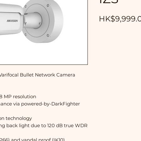
HK$9,999.
arifocal Bullet Network Camera
8 MP resolution
rmance via powered-by-DarkFighter
ion technology
ng back light due to 120 dB true WDR
P66) and vandal proof (IK10)