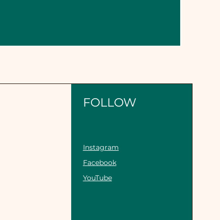
Dashc
AE-DC8
FOLLOW
Instagram
Facebook
YouTube