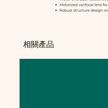
Motorized varifocal lens fo
Robust structure design wi
相關產品