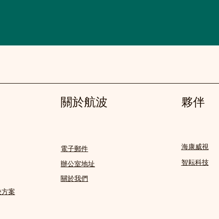
關於航波
夥伴
海康威視
電子郵件
智耘科技
辦公室地址
關於我們
決方案