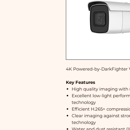
4K Powered-by-DarkFighter V
Key Features
High quality imaging with 
Excellent low-light perfo
technology
Efficient H.265+ compress
Clear imaging against stro
technology
Water and dust resistant (I